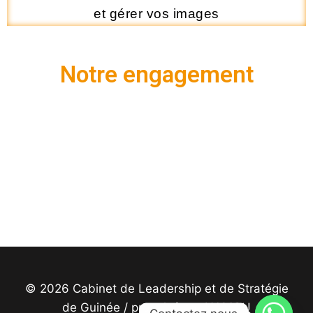
et gérer vos images
Notre engagement
Nous plaçons la satisfaction de nos clients au
centre de nos priorités. Chaque formation,
chaque séance de coaching et chaque conseil
est conçu pour atteindre les objectifs
de
communication et de leadership.
© 2026 Cabinet de Leadership et de Stratégie
de Guinée / propulsé par NAMOU