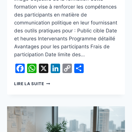
formation vise à renforcer les compétences
des participants en matière de
communication politique en leur fournissant
des outils pratiques pour : Public cible Date
et heures Intervenants Programme détaillé
Avantages pour les participants Frais de
participation Date limite des…
Facebook
WhatsApp
X
LinkedIn
Copy
Partager
Link
FORMATION
LIRE LA SUITE
EN
COMMUNICATION
POLITIQUE,
ÉTUDE
D’OPINION
ET
IMAGE