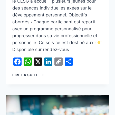
le CLSG a accueilli plusieurs jeunes pour
des séances individuelles axées sur le
développement personnel. Objectifs
abordés : Chaque participant est reparti
avec un programme personnalisé pour
progresser dans sa vie professionnelle et
personnelle. Ce service est destiné aux :
Disponible sur rendez-vous
Facebook
WhatsApp
X
LinkedIn
Copy
Partager
Link
SÉANCE
LIRE LA SUITE
DE
COACHING
:
DÉVELOPPER
SA
CONFIANCE
ET